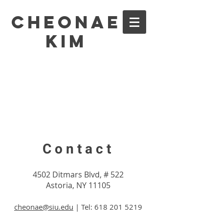
Cheonae
Kim
Contact
4502 Ditmars Blvd, # 522
Astoria, NY 11105
cheonae@siu.edu
| Tel:
618 201 5219